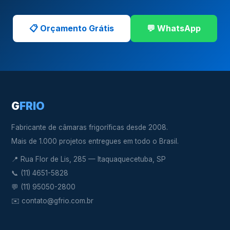
📋 Orçamento Grátis
💬 WhatsApp
G
FRIO
Fabricante de câmaras frigoríficas desde 2008.
Mais de 1.000 projetos entregues em todo o Brasil.
📍 Rua Flor de Lis, 285 — Itaquaquecetuba, SP
📞
(11) 4651-5828
💬
(11) 95050-2800
✉️
contato@gfrio.com.br